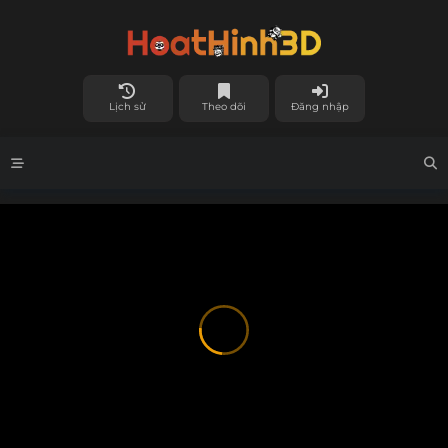
Lịch sử
Theo dõi
Đăng nhập