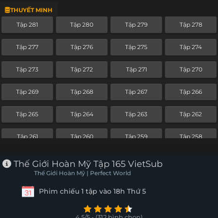
THUYẾT MINH
Tập 257
Tập 256
Tập 255
Tập 254
Tập 281
Tập 280
Tập 279
Tập 278
Tập 253
Tập 252
Tập 251
Tập 250
Tập 277
Tập 276
Tập 275
Tập 274
Tập 249
Tập 248
Tập 247
Tập 246
Tập 273
Tập 272
Tập 271
Tập 270
Tập 245
Tập 244
Tập 243
Tập 242
Tập 269
Tập 268
Tập 267
Tập 266
Tập 241
Tập 240
Tập 239
Tập 238
Tập 265
Tập 264
Tập 263
Tập 262
Tập 237
Tập 236
Tập 235
Tập 234
Tập 261
Tập 260
Tập 259
Tập 258
Tập 233
Tập 232
Tập 231
Tập 230
Tập 257
Tập 256
Tập 255
Tập 254
Thế Giới Hoàn Mỹ Tập 165 VietSub
Tập 229
Tập 228
Tập 227
Tập 226
Thế Giới Hoàn Mỹ | Perfect World
Tập 253
Tập 252
Tập 251
Tập 250
Phim chiếu 1 tập vào 18h Thứ 5
Tập 225
Tập 224
Tập 223
Tập 222
Tập 249
Tập 248
Tập 247
Tập 246
Tập 221
Tập 220
Tập 219
Tập 218
4.5/5 - (312 bình chọn)