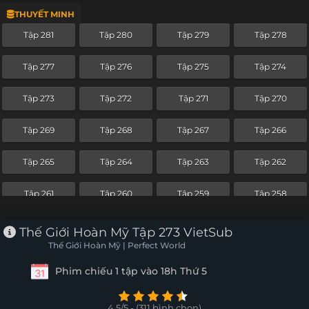
THUYẾT MINH
Tập 257
Tập 256
Tập 255
Tập 254
Tập 281
Tập 280
Tập 279
Tập 278
Tập 253
Tập 252
Tập 251
Tập 250
Tập 277
Tập 276
Tập 275
Tập 274
Tập 249
Tập 248
Tập 247
Tập 246
Tập 273
Tập 272
Tập 271
Tập 270
Tập 245
Tập 244
Tập 243
Tập 242
Tập 269
Tập 268
Tập 267
Tập 266
Tập 241
Tập 240
Tập 239
Tập 238
Tập 265
Tập 264
Tập 263
Tập 262
Tập 237
Tập 236
Tập 235
Tập 234
Tập 261
Tập 260
Tập 259
Tập 258
Tập 233
Tập 232
Tập 231
Tập 230
Tập 257
Tập 256
Tập 255
Tập 254
Thế Giới Hoàn Mỹ Tập 273 VietSub
Tập 229
Tập 228
Tập 227
Tập 226
Thế Giới Hoàn Mỹ | Perfect World
Tập 253
Tập 252
Tập 251
Tập 250
Phim chiếu 1 tập vào 18h Thứ 5
Tập 225
Tập 224
Tập 223
Tập 222
Tập 249
Tập 248
Tập 247
Tập 246
Tập 221
Tập 220
Tập 219
Tập 218
4.5/5 - (311 bình chọn)