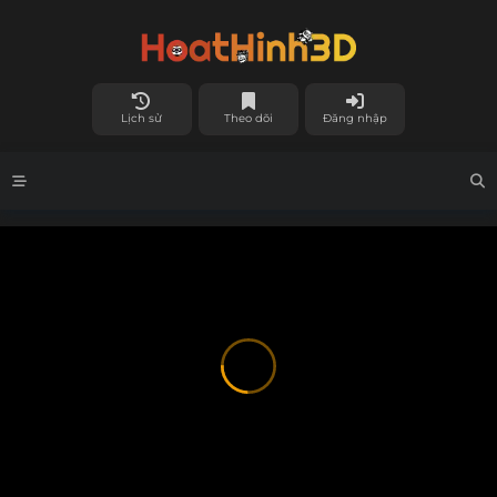
Lịch sử
Theo dõi
Đăng nhập