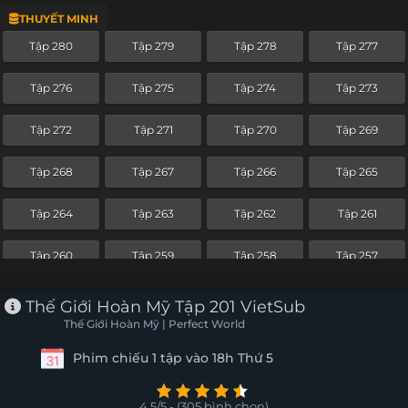
THUYẾT MINH
Tập 256
Tập 255
Tập 254
Tập 253
Tập 280
Tập 279
Tập 278
Tập 277
Tập 252
Tập 251
Tập 250
Tập 249
Tập 276
Tập 275
Tập 274
Tập 273
Tập 248
Tập 247
Tập 246
Tập 245
Tập 272
Tập 271
Tập 270
Tập 269
Tập 244
Tập 243
Tập 242
Tập 241
Tập 268
Tập 267
Tập 266
Tập 265
Tập 240
Tập 239
Tập 238
Tập 237
Tập 264
Tập 263
Tập 262
Tập 261
Tập 236
Tập 235
Tập 234
Tập 233
Tập 260
Tập 259
Tập 258
Tập 257
Tập 232
Tập 231
Tập 230
Tập 229
Tập 256
Tập 255
Tập 254
Tập 253
Thế Giới Hoàn Mỹ Tập 201 VietSub
Tập 228
Tập 227
Tập 226
Tập 225
Thế Giới Hoàn Mỹ | Perfect World
Tập 252
Tập 251
Tập 250
Tập 249
Phim chiếu 1 tập vào 18h Thứ 5
Tập 224
Tập 223
Tập 222
Tập 221
Tập 248
Tập 247
Tập 246
Tập 245
Tập 220
Tập 219
Tập 218
Tập 217
4.5/5 - (305 bình chọn)