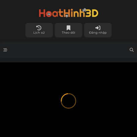
Lịch sử
Theo dõi
Đăng nhập