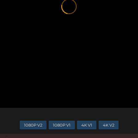
1080P V2
1080P V1
4K V1
4K V2