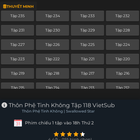
THUYẾT MINH
Tập 211
Tập 210
Tập 209
Tập 208
Tập 235
Tập 234
Tập 233
Tập 232
Tập 207
Tập 206
Tập 205
Tập 204
Tập 231
Tập 230
Tập 229
Tập 228
Tập 203
Tập 202
Tập 201
Tập 200
Tập 227
Tập 226
Tập 225
Tập 224
Tập 199
Tập 198
Tập 197
Tập 196
Tập 223
Tập 222
Tập 221
Tập 220
Tập 195
Tập 194
Tập 193
Tập 192
Tập 219
Tập 218
Tập 217
Tập 216
Tập 191
Tập 190
Tập 189
Tập 188
Tập 215
Tập 214
Tập 213
Tập 212
Tập 187
Tập 186
Tập 185
Tập 184
Tập 211
Tập 210
Tập 209
Tập 208
Thôn Phệ Tinh Không Tập 118 VietSub
Tập 183
Tập 182
Tập 181
Tập 180
Thôn Phệ Tinh Không | Swallowed Star
Tập 207
Tập 206
Tập 205
Tập 204
Phim chiếu 1 tập vào 18h Thứ 2
Tập 179
Tập 178
Tập 177
Tập 176
Tập 203
Tập 202
Tập 201
Tập 200
Tập 175
Tập 174
Tập 173
Tập 172
4.4/5 - (155 bình chọn)