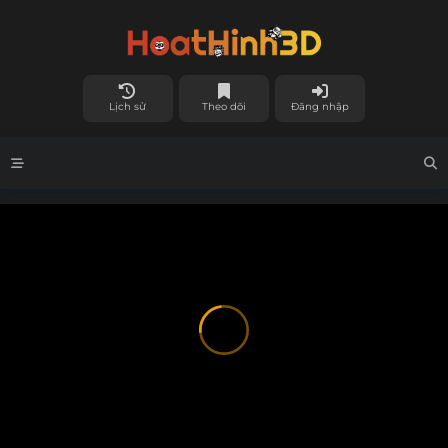
Lịch sử
Theo dõi
Đăng nhập