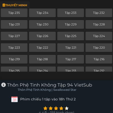
THUYẾT MINH
Tập 211
Tập 210
Tập 209
Tập 208
Tập 235
Tập 234
Tập 233
Tập 232
Tập 207
Tập 206
Tập 205
Tập 204
Tập 231
Tập 230
Tập 229
Tập 228
Tập 203
Tập 202
Tập 201
Tập 200
Tập 227
Tập 226
Tập 225
Tập 224
Tập 199
Tập 198
Tập 197
Tập 196
Tập 223
Tập 222
Tập 221
Tập 220
Tập 195
Tập 194
Tập 193
Tập 192
Tập 219
Tập 218
Tập 217
Tập 216
Tập 191
Tập 190
Tập 189
Tập 188
Tập 215
Tập 214
Tập 213
Tập 212
Tập 187
Tập 186
Tập 185
Tập 184
Tập 211
Tập 210
Tập 209
Tập 208
Thôn Phệ Tinh Không Tập 94 VietSub
Tập 183
Tập 182
Tập 181
Tập 180
Thôn Phệ Tinh Không | Swallowed Star
Tập 207
Tập 206
Tập 205
Tập 204
Phim chiếu 1 tập vào 18h Thứ 2
Tập 179
Tập 178
Tập 177
Tập 176
Tập 203
Tập 202
Tập 201
Tập 200
Tập 175
Tập 174
Tập 173
Tập 172
4.4/5 - (155 bình chọn)