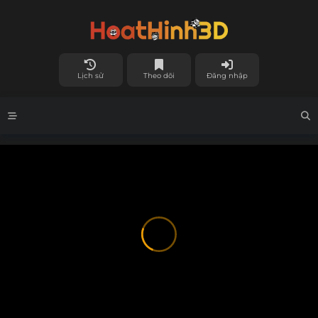
Lịch sử
Theo dõi
Đăng nhập