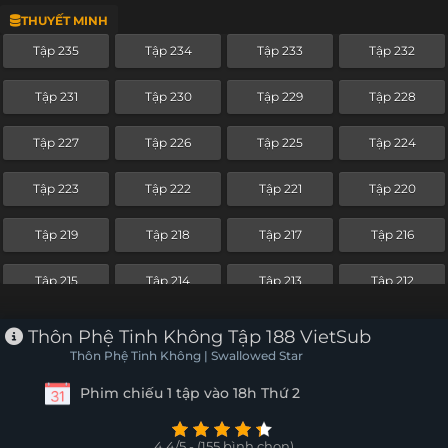
THUYẾT MINH
Tập 211
Tập 210
Tập 209
Tập 208
Tập 235
Tập 234
Tập 233
Tập 232
Tập 207
Tập 206
Tập 205
Tập 204
Tập 231
Tập 230
Tập 229
Tập 228
Tập 203
Tập 202
Tập 201
Tập 200
Tập 227
Tập 226
Tập 225
Tập 224
Tập 199
Tập 198
Tập 197
Tập 196
Tập 223
Tập 222
Tập 221
Tập 220
Tập 195
Tập 194
Tập 193
Tập 192
Tập 219
Tập 218
Tập 217
Tập 216
Tập 191
Tập 190
Tập 189
Tập 188
Tập 215
Tập 214
Tập 213
Tập 212
Tập 187
Tập 186
Tập 185
Tập 184
Tập 211
Tập 210
Tập 209
Tập 208
Thôn Phệ Tinh Không Tập 188 VietSub
Tập 183
Tập 182
Tập 181
Tập 180
Thôn Phệ Tinh Không | Swallowed Star
Tập 207
Tập 206
Tập 205
Tập 204
Phim chiếu 1 tập vào 18h Thứ 2
Tập 179
Tập 178
Tập 177
Tập 176
Tập 203
Tập 202
Tập 201
Tập 200
Tập 175
Tập 174
Tập 173
Tập 172
4.4/5 - (155 bình chọn)