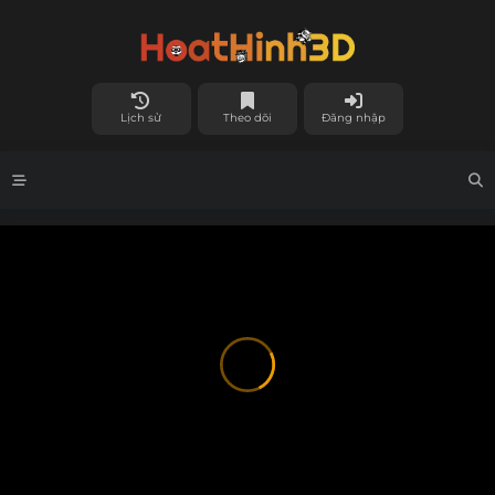
Lịch sử
Theo dõi
Đăng nhập