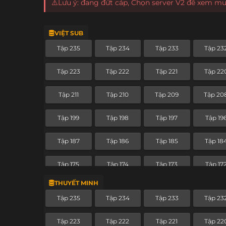
⚠️Lưu ý: đang đứt cáp, Chọn server V2 để xem m
VIỆT SUB
Tập 235
Tập 234
Tập 233
Tập 23
Tập 223
Tập 222
Tập 221
Tập 22
Tập 211
Tập 210
Tập 209
Tập 20
Tập 199
Tập 198
Tập 197
Tập 19
Tập 187
Tập 186
Tập 185
Tập 18
Tập 175
Tập 174
Tập 173
Tập 17
THUYẾT MINH
Tập 163
Tập 162
Tập 161
Tập 16
Tập 235
Tập 234
Tập 233
Tập 23
Tập 151
Tập 150
Tập 149
Tập 223
Tập 222
Tập 221
Tập 22