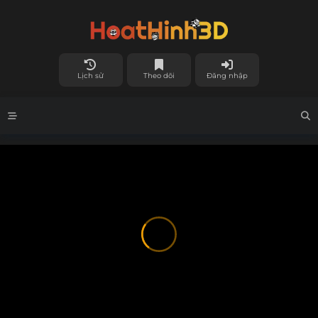
Lịch sử
Theo dõi
Đăng nhập