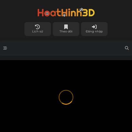
Lịch sử
Theo dõi
Đăng nhập