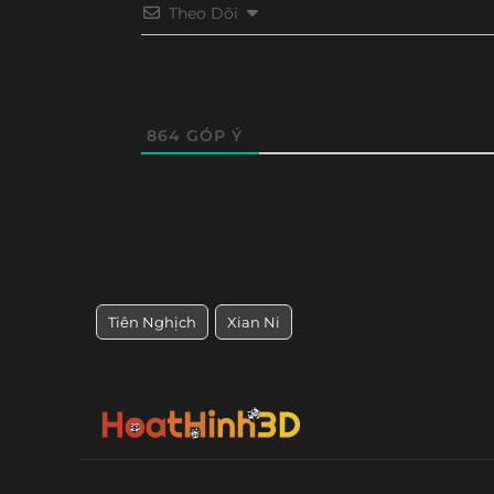
Tập 20
Tập 19
Tập 18
Tập 17
Theo Dõi
Tập 8
Tập 7
Tập 6
Tập 5
864
GÓP Ý
Tiên Nghịch
Xian Ni