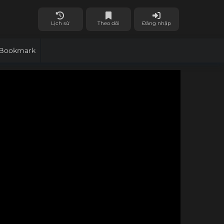
Lịch sử
Theo dõi
Đăng nhập
Bookmark