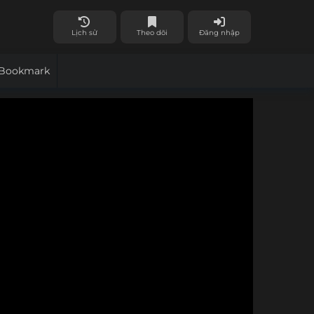
Lịch sử
Theo dõi
Đăng nhập
Bookmark