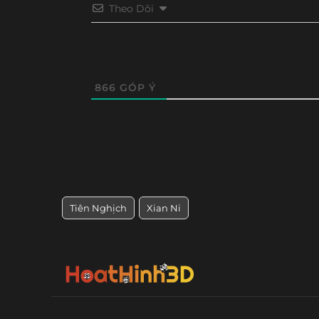
Tập 20
Tập 19
Tập 18
Tập 17
Theo Dõi
Tập 8
Tập 7
Tập 6
Tập 5
866
GÓP Ý
Tiên Nghịch
Xian Ni