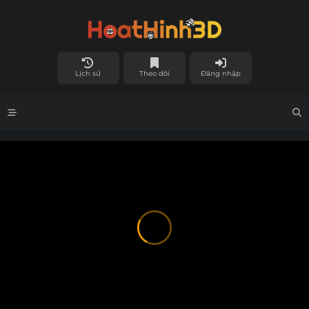
Lịch sử
Theo dõi
Đăng nhập