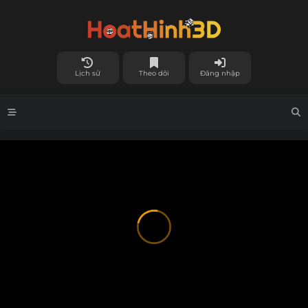
Lịch sử
Theo dõi
Đăng nhập