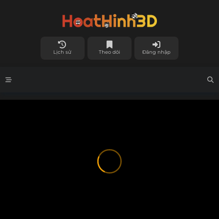
Lịch sử
Theo dõi
Đăng nhập