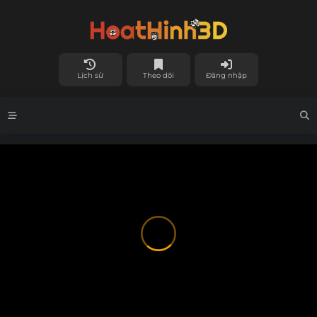
Lịch sử
Theo dõi
Đăng nhập