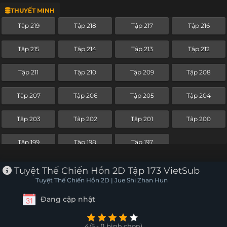
THUYẾT MINH
Tập 209
Tập 208
Tập 207
Tập 206
Tập 219
Tập 218
Tập 217
Tập 216
Tập 205
Tập 204
Tập 203
Tập 202
Tập 215
Tập 214
Tập 213
Tập 212
Tập 201
Tập 200
Tập 199
Tập 198
Tập 211
Tập 210
Tập 209
Tập 208
Tập 197
Tập 196
Tập 195
Tập 194
Tập 207
Tập 206
Tập 205
Tập 204
Tập 193
Tập 192
Tập 191
Tập 190
Tập 203
Tập 202
Tập 201
Tập 200
Tập 189
Tập 188
Tập 187
Tập 186
Tập 199
Tập 198
Tập 197
Tập 185
Tập 184
Tập 183
Tập 182
Tuyệt Thế Chiến Hồn 2D Tập 173 VietSub
Tập 181
Tập 180
Tập 179
Tập 178
Tuyệt Thế Chiến Hồn 2D | Jue Shi Zhan Hun
Đang cập nhật
Tập 177
Tập 176
Tập 175
Tập 174
Tập 173
Tập 172
Tập 171
Tập 170
4/5 - (1 bình chọn)