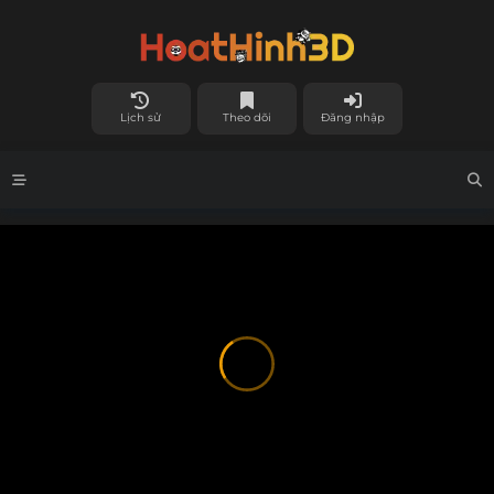
Lịch sử
Theo dõi
Đăng nhập