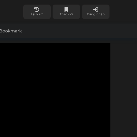
Lịch sử
Theo dõi
Đăng nhập
Bookmark