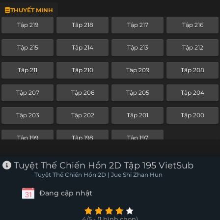
THUYẾT MINH
Tập 209
Tập 208
Tập 207
Tập 206
Tập 219
Tập 218
Tập 217
Tập 216
Tập 205
Tập 204
Tập 203
Tập 202
Tập 215
Tập 214
Tập 213
Tập 212
Tập 201
Tập 200
Tập 199
Tập 198
Tập 211
Tập 210
Tập 209
Tập 208
Tập 197
Tập 196
Tập 195
Tập 194
Tập 207
Tập 206
Tập 205
Tập 204
Tập 193
Tập 192
Tập 191
Tập 190
Tập 203
Tập 202
Tập 201
Tập 200
Tập 189
Tập 188
Tập 187
Tập 186
Tập 199
Tập 198
Tập 197
Tập 185
Tập 184
Tập 183
Tập 182
Tuyệt Thế Chiến Hồn 2D Tập 195 VietSub
Tập 181
Tập 180
Tập 179
Tập 178
Tuyệt Thế Chiến Hồn 2D | Jue Shi Zhan Hun
Đang cập nhật
Tập 177
Tập 176
Tập 175
Tập 174
Tập 173
Tập 172
Tập 171
Tập 170
4/5 - (1 bình chọn)