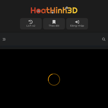
Lịch sử
Theo dõi
Đăng nhập