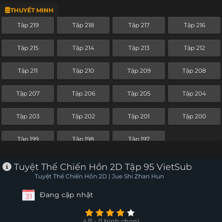
THUYẾT MINH
Tập 209
Tập 208
Tập 207
Tập 206
Tập 219
Tập 218
Tập 217
Tập 216
Tập 205
Tập 204
Tập 203
Tập 202
Tập 215
Tập 214
Tập 213
Tập 212
Tập 201
Tập 200
Tập 199
Tập 198
Tập 211
Tập 210
Tập 209
Tập 208
Tập 197
Tập 196
Tập 195
Tập 194
Tập 207
Tập 206
Tập 205
Tập 204
Tập 193
Tập 192
Tập 191
Tập 190
Tập 203
Tập 202
Tập 201
Tập 200
Tập 189
Tập 188
Tập 187
Tập 186
Tập 199
Tập 198
Tập 197
Tập 185
Tập 184
Tập 183
Tập 182
Tuyệt Thế Chiến Hồn 2D Tập 95 VietSub
Tập 181
Tập 180
Tập 179
Tập 178
Tuyệt Thế Chiến Hồn 2D | Jue Shi Zhan Hun
Đang cập nhật
Tập 177
Tập 176
Tập 175
Tập 174
Tập 173
Tập 172
Tập 171
Tập 170
4/5 - (1 bình chọn)