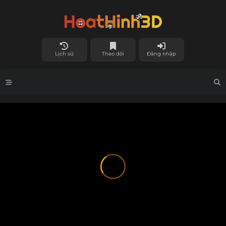
Lịch sử
Theo dõi
Đăng nhập