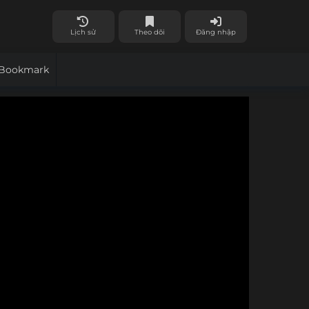
Lịch sử
Theo dõi
Đăng nhập
Bookmark