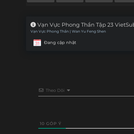
Vạn Vực Phong Thần Tập 23 VietSu
Vạn Vực Phong Thần | Wan Yu Feng Shen
Đang cập nhật
Theo Dõi
10
GÓP Ý