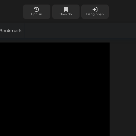
Lịch sử
Theo dõi
Đăng nhập
Bookmark