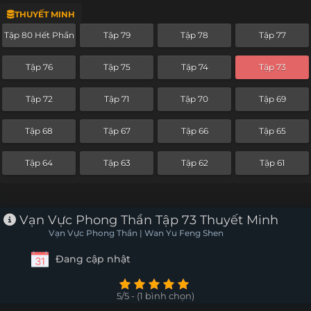
THUYẾT MINH
Tập 56
Tập 55
Tập 54
Tập 53
Tập 80 Hết Phần
Tập 79
Tập 78
Tập 77
Tập 52
Tập 51
Tập 50
Tập 49
Tập 76
Tập 75
Tập 74
Tập 73
Tập 48
Tập 47
Tập 46
Tập 45
Tập 72
Tập 71
Tập 70
Tập 69
Tập 44
Tập 43
Tập 42
Tập 41
Tập 68
Tập 67
Tập 66
Tập 65
Tập 40
Tập 39
Tập 38
Tập 37
Tập 64
Tập 63
Tập 62
Tập 61
Tập 36
Tập 35
Tập 34
Tập 33
Tập 32
Tập 31
Tập 30
Tập 29
Vạn Vực Phong Thần Tập 73 Thuyết Minh
Vạn Vực Phong Thần | Wan Yu Feng Shen
Tập 28
Tập 27
Tập 26
Tập 25
Đang cập nhật
Tập 24
Tập 23
Tập 22
Tập 21
5/5 - (1 bình chọn)
Tập 20
Tập 19
Tập 18
Tập 17