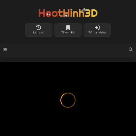
Lịch sử
Theo dõi
Đăng nhập