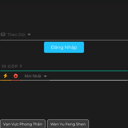
Tập 16
Tập 15
Tập 14
Tập 13
Tập 12
Tập 11
Tập 10
Tập 9
Theo Dõi
Tập 8
Tập 7
Tập 6
Tập 5
Đăng Nhập
Tập 4
Tập 3
Tập 2
Tập 1
10
GÓP Ý
Mới Nhất
Vạn Vực Phong Thần
Wan Yu Feng Shen