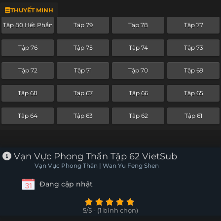
THUYẾT MINH
Tập 56
Tập 55
Tập 54
Tập 53
Tập 80 Hết Phần
Tập 79
Tập 78
Tập 77
Tập 52
Tập 51
Tập 50
Tập 49
Tập 76
Tập 75
Tập 74
Tập 73
Tập 48
Tập 47
Tập 46
Tập 45
Tập 72
Tập 71
Tập 70
Tập 69
Tập 44
Tập 43
Tập 42
Tập 41
Tập 68
Tập 67
Tập 66
Tập 65
Tập 40
Tập 39
Tập 38
Tập 37
Tập 64
Tập 63
Tập 62
Tập 61
Tập 36
Tập 35
Tập 34
Tập 33
Tập 32
Tập 31
Tập 30
Tập 29
Vạn Vực Phong Thần Tập 62 VietSub
Vạn Vực Phong Thần | Wan Yu Feng Shen
Tập 28
Tập 27
Tập 26
Tập 25
Đang cập nhật
Tập 24
Tập 23
Tập 22
Tập 21
5/5 - (1 bình chọn)
Tập 20
Tập 19
Tập 18
Tập 17