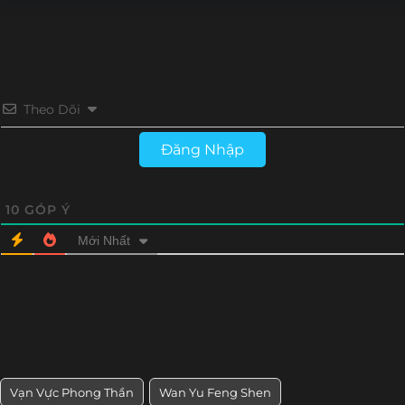
Tập 16
Tập 15
Tập 14
Tập 13
Tập 12
Tập 11
Tập 10
Tập 9
Theo Dõi
Tập 8
Tập 7
Tập 6
Tập 5
Đăng Nhập
Tập 4
Tập 3
Tập 2
Tập 1
10
GÓP Ý
Mới Nhất
Vạn Vực Phong Thần
Wan Yu Feng Shen