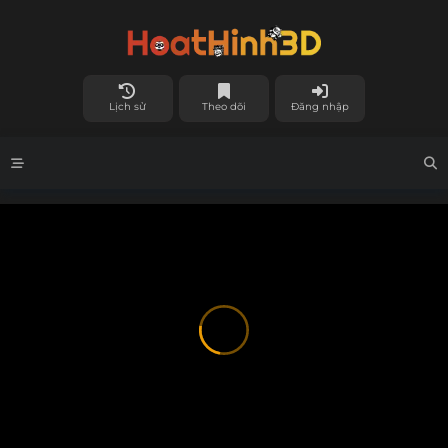
Lịch sử
Theo dõi
Đăng nhập