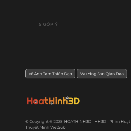
5
GÓP Ý
Võ Ánh Tam Thiên Đạo
Wu Ying San Qian Dao
©
Copyright ® 2025
HOATHINH3D - HH3D - Phim Hoạt 
Thuyết Minh VietSub