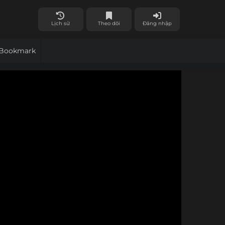
Lịch sử
Theo dõi
Đăng nhập
Bookmark