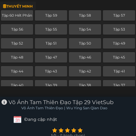
THUYẾT MINH
Tập 36
Tập 35
Tập 34
Tập 33
Tập 60 Hết Phần
Tập 59
Tập 58
Tập 57
Tập 32
Tập 31
Tập 30
Tập 29
Tập 56
Tập 55
Tập 54
Tập 53
Tập 28
Tập 27
Tập 26
Tập 25
Tập 52
Tập 51
Tập 50
Tập 49
Tập 24
Tập 23
Tập 22
Tập 21
Tập 48
Tập 47
Tập 46
Tập 45
Tập 20
Tập 19
Tập 18
Tập 17
Tập 44
Tập 43
Tập 42
Tập 41
Tập 16
Tập 15
Tập 14
Tập 13
Tập 40
Tập 39
Tập 38
Tập 37
Tập 12
Tập 11
Tập 10
Tập 9
Tập 36
Tập 35
Tập 34
Tập 33
Võ Ánh Tam Thiên Đạo Tập 29 VietSub
Tập 8
Tập 7
Tập 6
Tập 5
Võ Ánh Tam Thiên Đạo | Wu Ying San Qian Dao
Tập 32
Tập 31
Tập 30
Tập 29
Đang cập nhật
Tập 4
Tập 3
Tập 2
Tập 1
Tập 28
Tập 27
Tập 26
Tập 25
5/5 - (1 bình chọn)