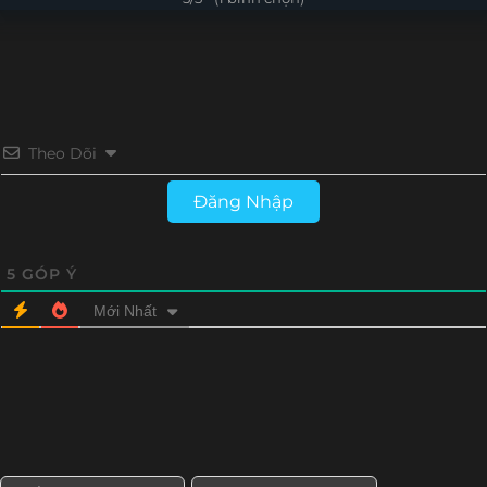
Tập 24
Tập 23
Tập 22
Tập 21
Tập 20
Tập 19
Tập 18
Tập 17
Tập 16
Tập 15
Tập 14
Tập 13
Theo Dõi
Tập 12
Tập 11
Đăng Nhập
5
GÓP Ý
Mới Nhất