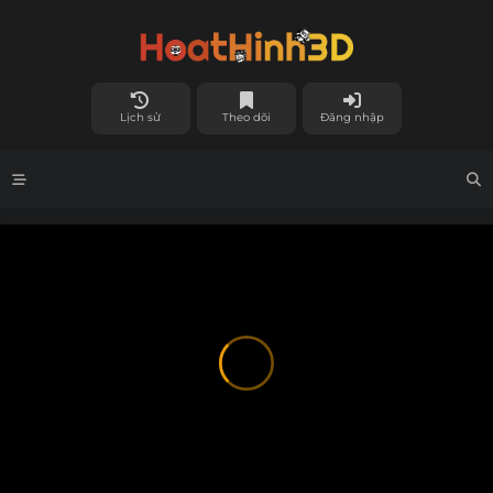
Lịch sử
Theo dõi
Đăng nhập