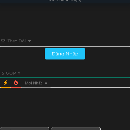
Tập 24
Tập 23
Tập 22
Tập 21
Tập 20
Tập 19
Tập 18
Tập 17
Tập 16
Tập 15
Tập 14
Tập 13
Theo Dõi
Tập 12
Tập 11
Đăng Nhập
5
GÓP Ý
Mới Nhất