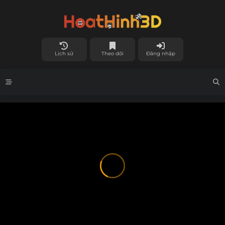
Lịch sử
Theo dõi
Đăng nhập