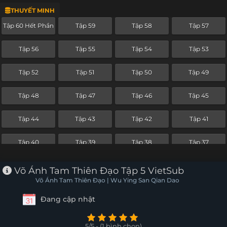
THUYẾT MINH
Tập 36
Tập 35
Tập 34
Tập 33
Tập 60 Hết Phần
Tập 59
Tập 58
Tập 57
Tập 32
Tập 31
Tập 30
Tập 29
Tập 56
Tập 55
Tập 54
Tập 53
Tập 28
Tập 27
Tập 26
Tập 25
Tập 52
Tập 51
Tập 50
Tập 49
Tập 24
Tập 23
Tập 22
Tập 21
Tập 48
Tập 47
Tập 46
Tập 45
Tập 20
Tập 19
Tập 18
Tập 17
Tập 44
Tập 43
Tập 42
Tập 41
Tập 16
Tập 15
Tập 14
Tập 13
Tập 40
Tập 39
Tập 38
Tập 37
Tập 12
Tập 11
Tập 10
Tập 9
Tập 36
Tập 35
Tập 34
Tập 33
Võ Ánh Tam Thiên Đạo Tập 5 VietSub
Tập 8
Tập 7
Tập 6
Tập 5
Võ Ánh Tam Thiên Đạo | Wu Ying San Qian Dao
Tập 32
Tập 31
Tập 30
Tập 29
Đang cập nhật
Tập 4
Tập 3
Tập 2
Tập 1
Tập 28
Tập 27
Tập 26
Tập 25
5/5 - (1 bình chọn)