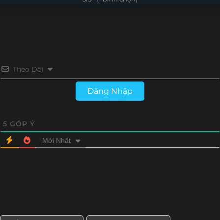
Tập 24
Tập 23
Tập 22
Tập 21
Tập 20
Tập 19
Tập 18
Tập 17
Tập 16
Tập 15
Tập 14
Tập 13
Theo Dõi
Tập 12
Tập 11
Đăng Nhập
5
GÓP Ý
Mới Nhất