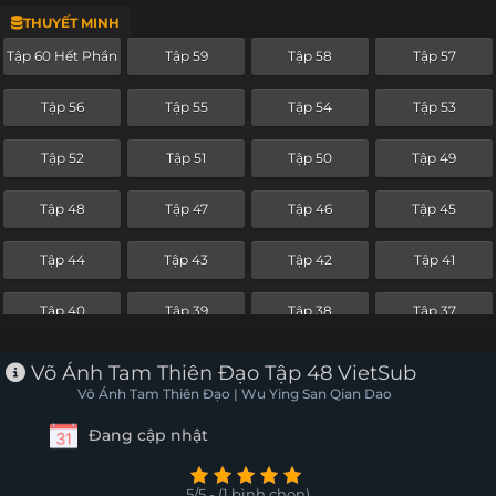
THUYẾT MINH
Tập 36
Tập 35
Tập 34
Tập 33
Tập 60 Hết Phần
Tập 59
Tập 58
Tập 57
Tập 32
Tập 31
Tập 30
Tập 29
Tập 56
Tập 55
Tập 54
Tập 53
Tập 28
Tập 27
Tập 26
Tập 25
Tập 52
Tập 51
Tập 50
Tập 49
Tập 24
Tập 23
Tập 22
Tập 21
Tập 48
Tập 47
Tập 46
Tập 45
Tập 20
Tập 19
Tập 18
Tập 17
Tập 44
Tập 43
Tập 42
Tập 41
Tập 16
Tập 15
Tập 14
Tập 13
Tập 40
Tập 39
Tập 38
Tập 37
Tập 12
Tập 11
Tập 10
Tập 9
Tập 36
Tập 35
Tập 34
Tập 33
Võ Ánh Tam Thiên Đạo Tập 48 VietSub
Tập 8
Tập 7
Tập 6
Tập 5
Võ Ánh Tam Thiên Đạo | Wu Ying San Qian Dao
Tập 32
Tập 31
Tập 30
Tập 29
Đang cập nhật
Tập 4
Tập 3
Tập 2
Tập 1
Tập 28
Tập 27
Tập 26
Tập 25
5/5 - (1 bình chọn)