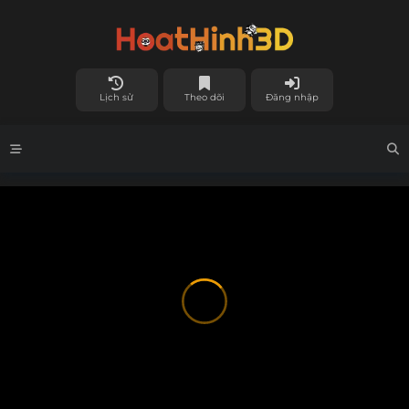
Lịch sử
Theo dõi
Đăng nhập