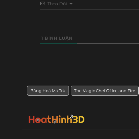
Theo Dõi
1
BÌNH LUẬN
Băng Hoả Ma Trù
The Magic Chef Of Ice and Fire