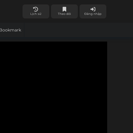
Lịch sử
Theo dõi
Đăng nhập
Bookmark