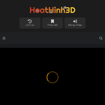
Lịch sử
Theo dõi
Đăng nhập