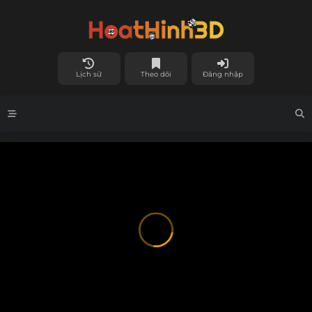
Lịch sử
Theo dõi
Đăng nhập