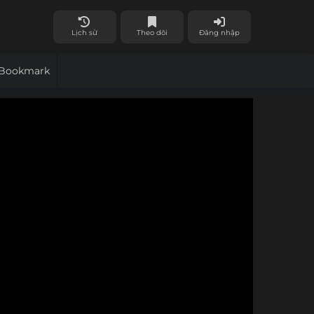
Lịch sử
Theo dõi
Đăng nhập
Bookmark