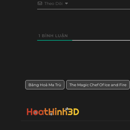
Theo Dõi
1
BÌNH LUẬN
Băng Hoả Ma Trù
The Magic Chef Of Ice and Fire