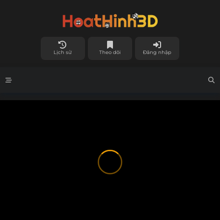
Lịch sử
Theo dõi
Đăng nhập