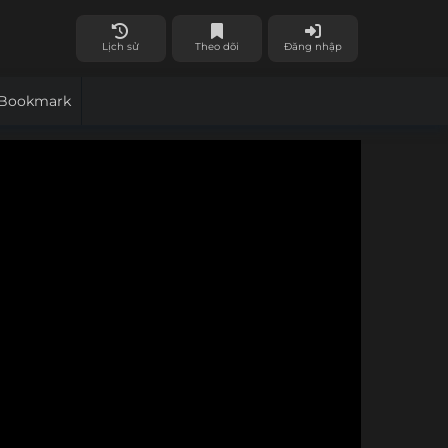
Lịch sử
Theo dõi
Đăng nhập
Bookmark