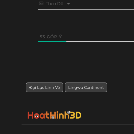
Tập 71
Tập 70
Tập 69
Tập 6
Theo Dõi
Tập 59
Tập 58
Tập 57
Tập 56
Tập 47
Tập 46
Tập 45
Tập 4
53
GÓP Ý
Tập 35
Tập 34
Tập 33
Tập 32
Tập 23
Tập 22
Tập 21
Tập 2
Tập 11
Tập 10
Tập 9
Tập 8
Đại Lục Linh Võ
Lingwu Continent