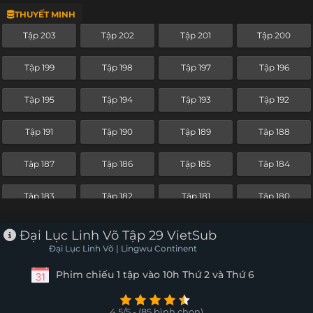
THUYẾT MINH
Tập 179
Tập 178
Tập 177
Tập 176
Tập 203
Tập 202
Tập 201
Tập 200
Tập 175
Tập 174
Tập 173
Tập 172
Tập 199
Tập 198
Tập 197
Tập 196
Tập 171
Tập 170
Tập 169
Tập 168
Tập 195
Tập 194
Tập 193
Tập 192
Tập 167
Tập 166
Tập 165
Tập 164
Tập 191
Tập 190
Tập 189
Tập 188
Tập 163
Tập 162
Tập 161
Tập 160
Tập 187
Tập 186
Tập 185
Tập 184
Tập 159
Tập 158
Tập 157
Tập 156
Tập 183
Tập 182
Tập 181
Tập 180
Tập 155
Tập 154
Tập 153
Tập 152
Tập 179
Tập 178
Tập 177
Tập 176
Đại Lục Linh Võ Tập 29 VietSub
Tập 151
Tập 150
Tập 149
Tập 148
Đại Lục Linh Võ | Lingwu Continent
Tập 175
Tập 174
Tập 173
Tập 172
Phim chiếu 1 tập vào 10h Thứ 2 và Thứ 6
Tập 147
Tập 146
Tập 145
Tập 144
Tập 171
Tập 170
Tập 169
Tập 168
Tập 143
Tập 142
Tập 141
Tập 140
4.5/5 - (85 bình chọn)