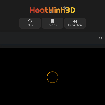
Lịch sử
Theo dõi
Đăng nhập