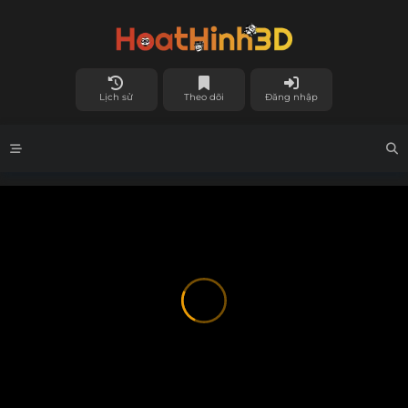
Lịch sử
Theo dõi
Đăng nhập