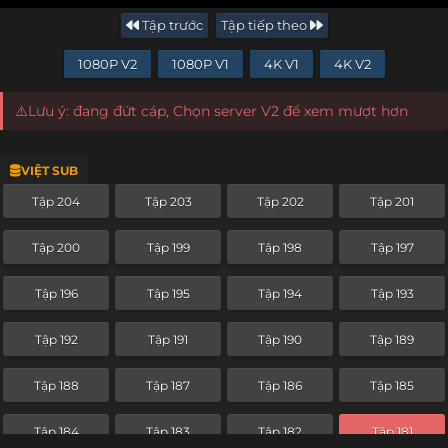
Tập trước
Tập tiếp theo
1080P V2
1080P V1
4K V1
4K V2
⚠️Lưu ý: đang đứt cáp, Chọn server V2 để xem mượt hơn
VIỆT SUB
Tập 204
Tập 203
Tập 202
Tập 201
Tập 200
Tập 199
Tập 198
Tập 197
Tập 196
Tập 195
Tập 194
Tập 193
Tập 192
Tập 191
Tập 190
Tập 189
Tập 188
Tập 187
Tập 186
Tập 185
Tập 184
Tập 183
Tập 182
Tập 181