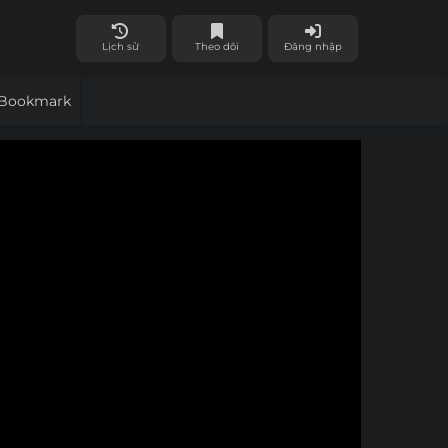
Lịch sử
Theo dõi
Đăng nhập
Bookmark