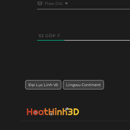
Tập 72
Tập 71
Tập 70
Tập 69
Theo Dõi
Tập 60
Tập 59
Tập 58
Tập 57
Tập 48
Tập 47
Tập 46
Tập 4
53
GÓP Ý
Tập 36
Tập 35
Tập 34
Tập 33
Tập 24
Tập 23
Tập 22
Tập 21
Tập 12
Tập 11
Tập 10
Tập 9
Đại Lục Linh Võ
Lingwu Continent