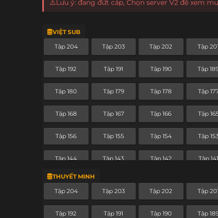
⚠️Lưu ý: đang đứt cáp, Chọn server V2 để xem m
VIỆT SUB
Tập 204
Tập 203
Tập 202
Tập 20
Tập 192
Tập 191
Tập 190
Tập 18
Tập 180
Tập 179
Tập 178
Tập 17
Tập 168
Tập 167
Tập 166
Tập 16
Tập 156
Tập 155
Tập 154
Tập 15
Tập 144
Tập 143
Tập 142
Tập 14
THUYẾT MINH
Tập 132
Tập 131
Tập 130
Tập 12
Tập 204
Tập 203
Tập 202
Tập 20
Tập 120
Tập 119
Tập 118
Tập 11
Tập 192
Tập 191
Tập 190
Tập 18