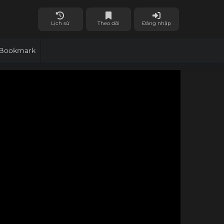
Lịch sử
Theo dõi
Đăng nhập
Bookmark