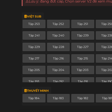
⚠️Lưu ý: đang đứt cáp, Chọn server V2 để xem m
VIỆT SUB
Tập 253
Tập 252
Tập 251
Tập 25
Tập 241
Tập 240
Tập 239
Tập 23
Tập 229
Tập 228
Tập 227
Tập 22
Tập 217
Tập 216
Tập 215
Tập 21
Tập 205
Tập 204
Tập 203
Tập 20
Tập 193
Tập 192
Tập 191
Tập 19
THUYẾT MINH
Tập 181
Tập 180
Tập 179
Tập 17
Tập 184
Tập 183
Tập 182
Tập 18
Tập 169
Tập 168
Tập 167
Tập 16