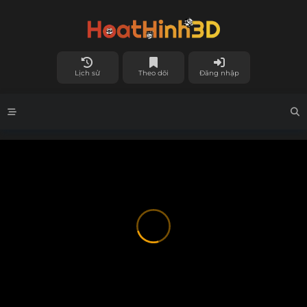
Lịch sử
Theo dõi
Đăng nhập