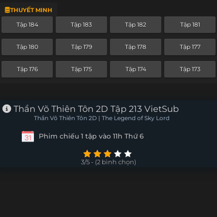
THUYẾT MINH
Tập 229
Tập 228
Tập 227
Tập 226
Tập 184
Tập 183
Tập 182
Tập 181
Tập 225
Tập 224
Tập 223
Tập 222
Tập 180
Tập 179
Tập 178
Tập 177
Tập 221
Tập 220
Tập 219
Tập 218
Tập 176
Tập 175
Tập 174
Tập 173
Tập 217
Tập 216
Tập 215
Tập 214
Tập 213
Tập 212
Tập 211
Tập 210
Thần Võ Thiên Tôn 2D Tập 213 VietSub
Thần Võ Thiên Tôn 2D | The Legend of Sky Lord
Tập 209
Tập 208
Tập 207
Tập 206
Phim chiếu 1 tập vào 11h Thứ 6
Tập 205
Tập 204
Tập 203
Tập 202
3/5 - (2 bình chọn)
Tập 201
Tập 200
Tập 199
Tập 198
Tập 197
Tập 196
Tập 195
Tập 194
Tập 193
Tập 192
Tập 191
Tập 190