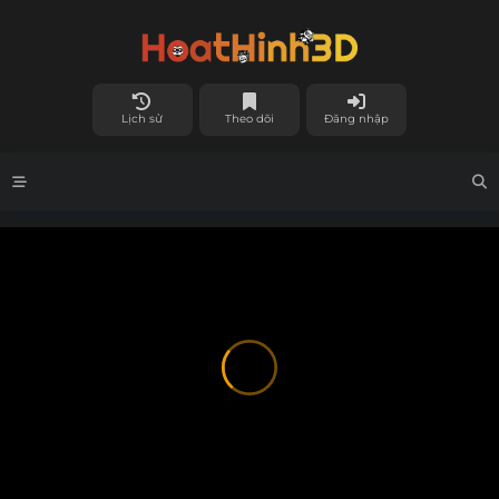
Lịch sử
Theo dõi
Đăng nhập