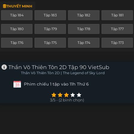
THUYẾT MINH
Tập 229
Tập 228
Tập 227
Tập 226
Tập 184
Tập 183
Tập 182
Tập 181
Tập 225
Tập 224
Tập 223
Tập 222
Tập 180
Tập 179
Tập 178
Tập 177
Tập 221
Tập 220
Tập 219
Tập 218
Tập 176
Tập 175
Tập 174
Tập 173
Tập 217
Tập 216
Tập 215
Tập 214
Tập 213
Tập 212
Tập 211
Tập 210
Thần Võ Thiên Tôn 2D Tập 90 VietSub
Thần Võ Thiên Tôn 2D | The Legend of Sky Lord
Tập 209
Tập 208
Tập 207
Tập 206
Phim chiếu 1 tập vào 11h Thứ 6
Tập 205
Tập 204
Tập 203
Tập 202
3/5 - (2 bình chọn)
Tập 201
Tập 200
Tập 199
Tập 198
Tập 197
Tập 196
Tập 195
Tập 194
Tập 193
Tập 192
Tập 191
Tập 190