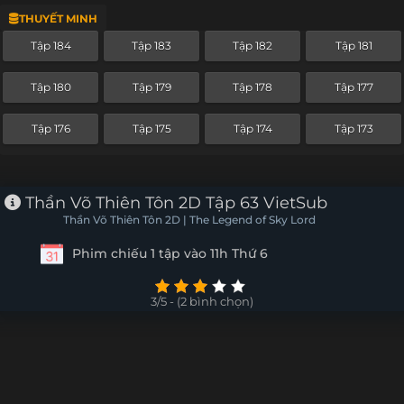
THUYẾT MINH
Tập 229
Tập 228
Tập 227
Tập 226
Tập 184
Tập 183
Tập 182
Tập 181
Tập 225
Tập 224
Tập 223
Tập 222
Tập 180
Tập 179
Tập 178
Tập 177
Tập 221
Tập 220
Tập 219
Tập 218
Tập 176
Tập 175
Tập 174
Tập 173
Tập 217
Tập 216
Tập 215
Tập 214
Tập 213
Tập 212
Tập 211
Tập 210
Thần Võ Thiên Tôn 2D Tập 63 VietSub
Thần Võ Thiên Tôn 2D | The Legend of Sky Lord
Tập 209
Tập 208
Tập 207
Tập 206
Phim chiếu 1 tập vào 11h Thứ 6
Tập 205
Tập 204
Tập 203
Tập 202
3/5 - (2 bình chọn)
Tập 201
Tập 200
Tập 199
Tập 198
Tập 197
Tập 196
Tập 195
Tập 194
Tập 193
Tập 192
Tập 191
Tập 190