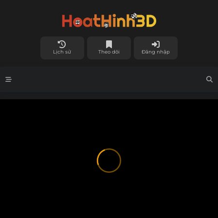
Lịch sử
Theo dõi
Đăng nhập