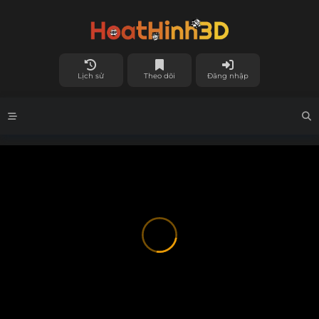
Lịch sử
Theo dõi
Đăng nhập