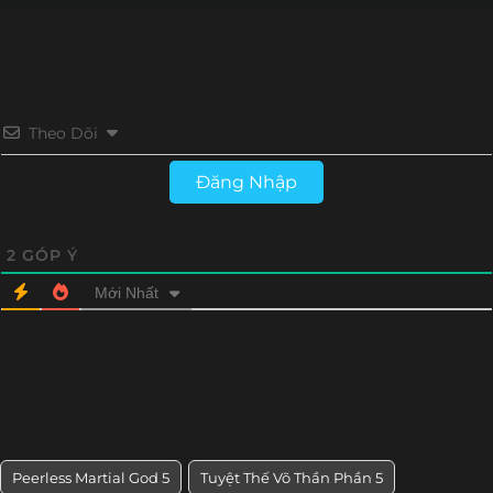
Tập 126
Tập 125
Tập 124
Tập 123
Tập 122
Tập 121
Tập 120
Tập 119
Theo Dõi
Tập 118
Tập 117
Tập 116
Tập 115
Đăng Nhập
Tập 114
Tập 113
Tập 112
Tập 111
Tập 110
Tập 109
Tập 108
Tập 107
2
GÓP Ý
Mới Nhất
Tập 106
Tập 105
Tập 104
Tập 103
Tập 102
Tập 101
Tập 100
Tập 99
Tập 98
Tập 97
Tập 96
Tập 95
Tập 94
Tập 93
Tập 92
Tập 91
Peerless Martial God 5
Tuyệt Thế Võ Thần Phần 5