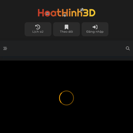
Lịch sử
Theo dõi
Đăng nhập