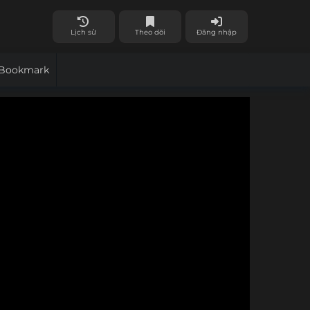
Lịch sử
Theo dõi
Đăng nhập
Bookmark