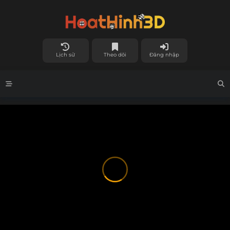
Lịch sử
Theo dõi
Đăng nhập