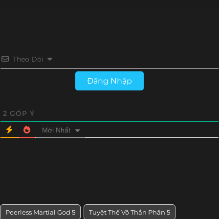
Tập 126
Tập 125
Tập 124
Tập 123
Tập 122
Tập 121
Tập 120
Tập 119
Theo Dõi
Tập 118
Tập 117
Tập 116
Tập 115
Đăng Nhập
Tập 114
Tập 113
Tập 112
Tập 111
Tập 110
Tập 109
Tập 108
Tập 107
2
GÓP Ý
Mới Nhất
Tập 106
Tập 105
Tập 104
Tập 103
Tập 102
Tập 101
Tập 100
Tập 99
Tập 98
Tập 97
Tập 96
Tập 95
Tập 94
Tập 93
Tập 92
Tập 91
Peerless Martial God 5
Tuyệt Thế Võ Thần Phần 5