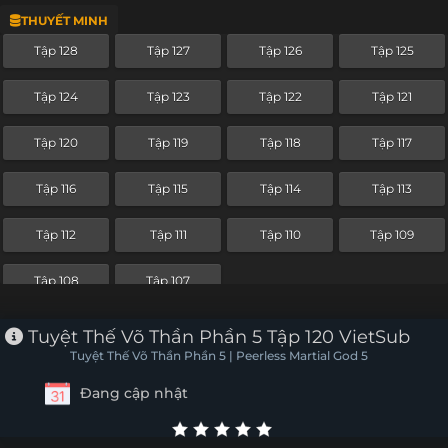
THUYẾT MINH
Tập 166
Tập 165
Tập 164
Tập 163
Tập 128
Tập 127
Tập 126
Tập 125
Tập 162
Tập 161
Tập 160
Tập 159
Tập 124
Tập 123
Tập 122
Tập 121
Tập 158
Tập 157
Tập 156
Tập 155
Tập 120
Tập 119
Tập 118
Tập 117
Tập 154
Tập 153
Tập 152
Tập 151
Tập 116
Tập 115
Tập 114
Tập 113
Tập 150
Tập 149
Tập 148
Tập 147
Tập 112
Tập 111
Tập 110
Tập 109
Tập 146
Tập 145
Tập 144
Tập 143
Tập 108
Tập 107
Tập 142
Tập 141
Tập 140
Tập 139
Tuyệt Thế Võ Thần Phần 5 Tập 120 VietSub
Tập 138
Tập 137
Tập 136
Tập 135
Tuyệt Thế Võ Thần Phần 5 | Peerless Martial God 5
Đang cập nhật
Tập 134
Tập 133
Tập 132
Tập 131
Tập 130
Tập 129
Tập 128
Tập 127