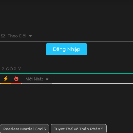
Tập 126
Tập 125
Tập 124
Tập 123
Tập 122
Tập 121
Tập 120
Tập 119
Theo Dõi
Tập 118
Tập 117
Tập 116
Tập 115
Đăng Nhập
Tập 114
Tập 113
Tập 112
Tập 111
Tập 110
Tập 109
Tập 108
Tập 107
2
GÓP Ý
Mới Nhất
Tập 106
Tập 105
Tập 104
Tập 103
Tập 102
Tập 101
Tập 100
Tập 99
Tập 98
Tập 97
Tập 96
Tập 95
Tập 94
Tập 93
Tập 92
Tập 91
Peerless Martial God 5
Tuyệt Thế Võ Thần Phần 5