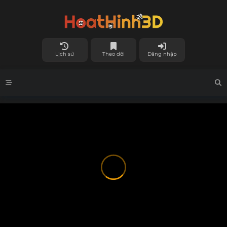
Lịch sử
Theo dõi
Đăng nhập