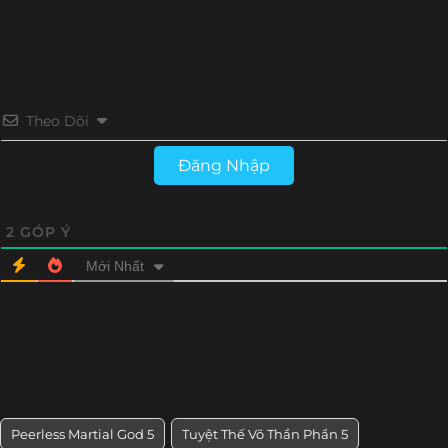
Tập 126
Tập 125
Tập 124
Tập 123
Tập 122
Tập 121
Tập 120
Tập 119
Theo Dõi
Tập 118
Tập 117
Tập 116
Tập 115
Đăng Nhập
Tập 114
Tập 113
Tập 112
Tập 111
Tập 110
Tập 109
Tập 108
Tập 107
2
GÓP Ý
Mới Nhất
Tập 106
Tập 105
Tập 104
Tập 103
Tập 102
Tập 101
Tập 100
Tập 99
Tập 98
Tập 97
Tập 96
Tập 95
Tập 94
Tập 93
Tập 92
Tập 91
Peerless Martial God 5
Tuyệt Thế Võ Thần Phần 5