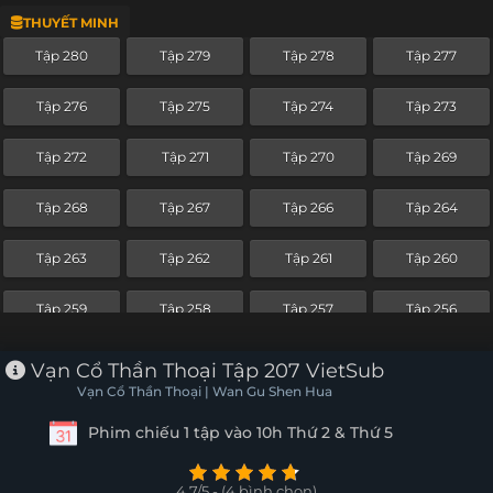
THUYẾT MINH
Tập 256
Tập 255
Tập 254
Tập 253
Tập 280
Tập 279
Tập 278
Tập 277
Tập 252
Tập 251
Tập 250
Tập 249
Tập 276
Tập 275
Tập 274
Tập 273
Tập 248
Tập 247
Tập 246
Tập 245
Tập 272
Tập 271
Tập 270
Tập 269
Tập 244
Tập 243
Tập 242
Tập 241
Tập 268
Tập 267
Tập 266
Tập 264
Tập 240
Tập 239
Tập 238
Tập 237
Tập 263
Tập 262
Tập 261
Tập 260
Tập 236
Tập 235
Tập 234
Tập 233
Tập 259
Tập 258
Tập 257
Tập 256
Tập 232
Tập 231
Tập 230
Tập 229
Tập 255
Tập 254
Tập 253
Tập 252
Vạn Cổ Thần Thoại Tập 207 VietSub
Tập 228
Tập 227
Tập 226
Tập 225
Vạn Cổ Thần Thoại | Wan Gu Shen Hua
Tập 251
Tập 250
Tập 249
Tập 248
Phim chiếu 1 tập vào 10h Thứ 2 & Thứ 5
Tập 224
Tập 223
Tập 222
Tập 221
Tập 247
Tập 246
Tập 245
Tập 244
Tập 220
Tập 219
Tập 218
Tập 217
4.7/5 - (4 bình chọn)