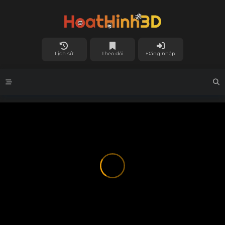
Lịch sử
Theo dõi
Đăng nhập