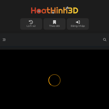
Lịch sử
Theo dõi
Đăng nhập