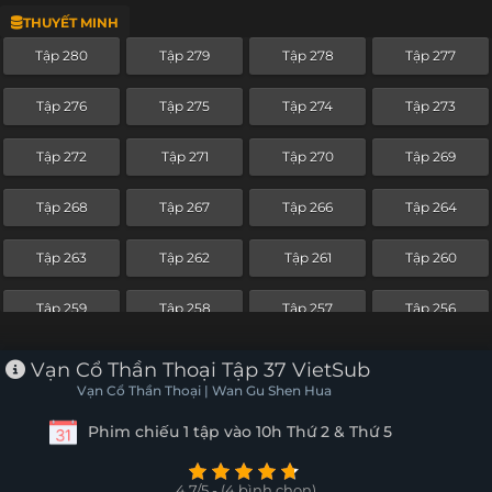
THUYẾT MINH
Tập 256
Tập 255
Tập 254
Tập 253
Tập 280
Tập 279
Tập 278
Tập 277
Tập 252
Tập 251
Tập 250
Tập 249
Tập 276
Tập 275
Tập 274
Tập 273
Tập 248
Tập 247
Tập 246
Tập 245
Tập 272
Tập 271
Tập 270
Tập 269
Tập 244
Tập 243
Tập 242
Tập 241
Tập 268
Tập 267
Tập 266
Tập 264
Tập 240
Tập 239
Tập 238
Tập 237
Tập 263
Tập 262
Tập 261
Tập 260
Tập 236
Tập 235
Tập 234
Tập 233
Tập 259
Tập 258
Tập 257
Tập 256
Tập 232
Tập 231
Tập 230
Tập 229
Tập 255
Tập 254
Tập 253
Tập 252
Vạn Cổ Thần Thoại Tập 37 VietSub
Tập 228
Tập 227
Tập 226
Tập 225
Vạn Cổ Thần Thoại | Wan Gu Shen Hua
Tập 251
Tập 250
Tập 249
Tập 248
Phim chiếu 1 tập vào 10h Thứ 2 & Thứ 5
Tập 224
Tập 223
Tập 222
Tập 221
Tập 247
Tập 246
Tập 245
Tập 244
Tập 220
Tập 219
Tập 218
Tập 217
4.7/5 - (4 bình chọn)